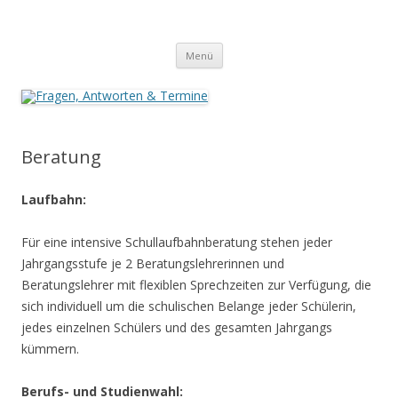
Fragen, Antworten & Termine
zur Anmeldung an der Oberstufe der Heinrich-Böll-Gesamtschule
Zum
Menü
Inhalt
springen
Beratung
Laufbahn:
Für eine intensive Schullaufbahnberatung stehen jeder
Jahrgangsstufe je 2 Beratungslehrerinnen und
Beratungslehrer mit flexiblen Sprechzeiten zur Verfügung, die
sich individuell um die schulischen Belange jeder Schülerin,
jedes einzelnen Schülers und des gesamten Jahrgangs
kümmern.
Berufs- und Studienwahl: